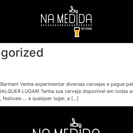
gorized
rman! Venha experimentar diversas cervejas e pague pel
QUER LUGAR! Tenha sua cerveja disponível em todas as o
 festivais … a qualquer lugar, a […]