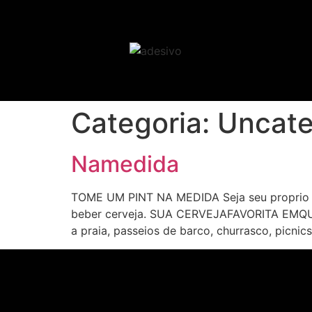
Categoria:
Uncate
Namedida
TOME UM PINT NA MEDIDA Seja seu proprio Ba
beber cerveja. SUA CERVEJAFAVORITA EMQUAL
a praia, passeios de barco, churrasco, picnics,