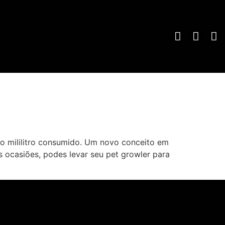
o mililitro consumido. Um novo conceito em
casiões, podes levar seu pet growler para